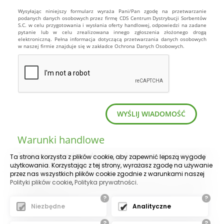
Wysyłając niniejszy formularz wyraża Pani/Pan zgodę na przetwarzanie
podanych danych osobowych przez firmę CDS Centrum Dystrybucji Sorbentów
S.C. w celu przygotowania i wysłania oferty handlowej, odpowiedzi na zadane
pytanie lub w celu zrealizowana innego zgłoszenia złożonego drogą
elektroniczną. Pełna informacja dotyczącą przetwarzania danych osobowych
w naszej firmie znajduje się w zakładce Ochrona Danych Osobowych.
Warunki handlowe
Zamówienie przesłane do naszej firmy jest dla Kupującego
Ta strona korzysta z plików cookie, aby zapewnić lepszą wygodę
obowiązujące. Sprzedający nie ponosi odpowiedzialności za błędne
użytkowania. Korzystając z tej strony, wyrażasz zgodę na używanie
zamówienie ze strony Kupującego.
przez nas wszystkich plików cookie zgodnie z warunkami naszej
Polityki plików cookie
,
Polityka prywatności
.
Na zakupiony towar udzielamy gwarancji zgodnie z Kodeksem
Handlowym. Jeśli nie jest to inaczej wskazane udzielamy 12-sto
?
?
miesięcznej gwarancji.
Niezbędne
Analityczne
Odbiorca jest zobowiązany do kontroli towaru po jego dostarczeniu.
?
?