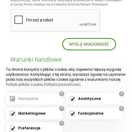
elektroniczną. Pełna informacja dotyczącą przetwarzania danych osobowych
w naszej firmie znajduje się w zakładce Ochrona Danych Osobowych.
Warunki handlowe
Zamówienie przesłane do naszej firmy jest dla Kupującego
Ta strona korzysta z plików cookie, aby zapewnić lepszą wygodę
obowiązujące. Sprzedający nie ponosi odpowiedzialności za błędne
użytkowania. Korzystając z tej strony, wyrażasz zgodę na używanie
zamówienie ze strony Kupującego.
przez nas wszystkich plików cookie zgodnie z warunkami naszej
Polityki plików cookie
,
Polityka prywatności
.
Na zakupiony towar udzielamy gwarancji zgodnie z Kodeksem
Handlowym. Jeśli nie jest to inaczej wskazane udzielamy 12-sto
?
?
miesięcznej gwarancji.
Niezbędne
Analityczne
Odbiorca jest zobowiązany do kontroli towaru po jego dostarczeniu.
?
?
Każda wada bądź uszkodzenie towaru powinno zostać wpisane na
Marketingowe
Funkcjonalne
list przewozowy/dostawczy lub należy sporządzić protokół
uszkodzenia towaru/przesyłki, który musi zostać podpisany przez
?
dostawcę przesyłki. Reklamacja musi być zgłoszona najpóźniej do 7
Preferencje
dni od daty doręczenia przesyłki w formie pisemnej. Odbiorca nie