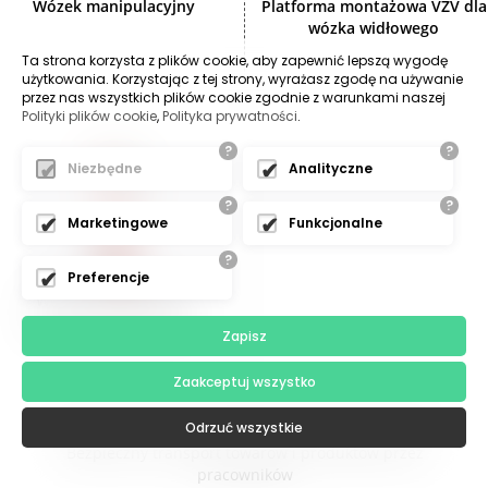
Wózek manipulacyjny
Platforma montażowa VZV dla
wózka widłowego
Ta strona korzysta z plików cookie, aby zapewnić lepszą wygodę
użytkowania. Korzystając z tej strony, wyrażasz zgodę na używanie
przez nas wszystkich plików cookie zgodnie z warunkami naszej
Polityki plików cookie
,
Polityka prywatności
.
?
?
Niezbędne
Analityczne
?
?
Marketingowe
Funkcjonalne
?
Preferencje
Wózek transportowy
dwukołowy ekonomy
Zapisz
Zaakceptuj wszystko
Odrzuć wszystkie
Wózki ręczne i technika transportowa w przemyśle:
Bezpieczny transport towarów i produktów przez
pracowników