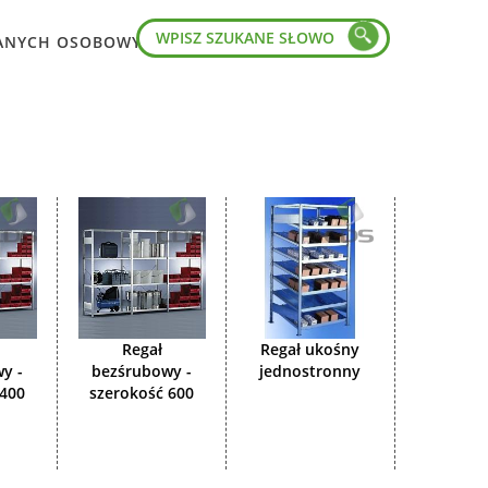
ANYCH OSOBOWYCH
Regał
Regał ukośny
y -
bezśrubowy -
jednostronny
 400
szerokość 600