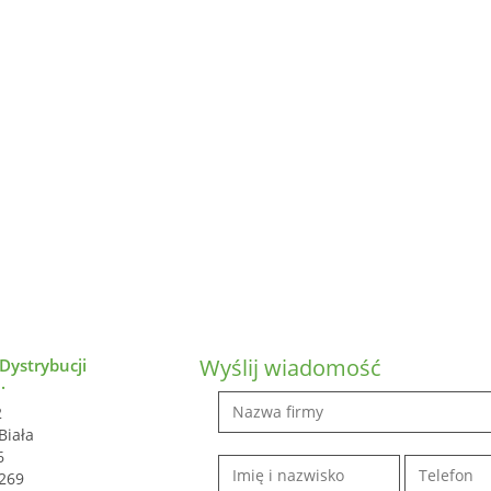
Wyślij wiadomość
ystrybucji
.
2
Biała
6
269