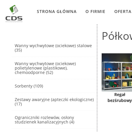
STRONA GŁÓWNA
O FIRMIE
OFERTA
Półko
Wanny wychwytowe (ociekowe) stalowe
(35)
Wanny wychwytowe (ociekowe)
polietylenowe (plastikowe),
chemoodporne (52)
Sorbenty (109)
Regał
Zestawy awaryjne (apteczki ekologiczne)
bezśrubowy
(17)
Ograniczniki rozlewów, osłony
studzienek kanalizacyjnych (4)