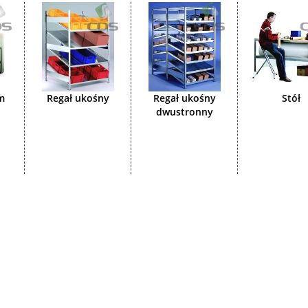
em
Regał ukośny
Regał ukośny
Stół
dwustronny