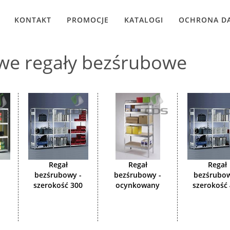
KONTAKT
PROMOCJE
KATALOGI
OCHRONA D
we regały bezśrubowe
Regał
Regał
Regał
bezśrubowy -
bezśrubowy -
bezśrubow
szerokość 300
ocynkowany
szerokość