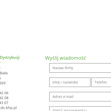
Wyślij wiadomość
ystrybucji
.
2
Biała
6
269
 42 06
 42 08
43 07
ds-bhp.pl