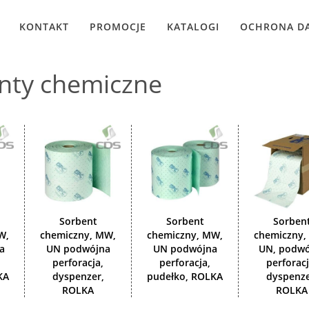
KONTAKT
PROMOCJE
KATALOGI
OCHRONA D
nty chemiczne
Sorbent
Sorbent
Sorben
W,
chemiczny, MW,
chemiczny, MW,
chemiczny,
a
UN podwójna
UN podwójna
UN, podwó
perforacja,
perforacja,
perforacj
KA
dyspenzer,
pudełko, ROLKA
dyspenze
ROLKA
ROLKA