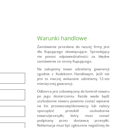
Warunki handlowe
Zamówienie przesłane do naszej firmy jest
dla Kupującego obowiązujące. Sprzedający
nie ponosi odpowiedzialności za błędne
zamówienie ze strony Kupującego.
Na zakupiony towar udzielamy gwarancji
zgodnie z Kodeksem Handlowym. Jeśli nie
jest to inaczej wskazane udzielamy 12-sto
miesięcznej gwarancji.
Odbiorca jest zobowiązany do kontroli towaru
po jego dostarczeniu. Każda wada bądź
uszkodzenie towaru powinno zostać wpisane
na list przewozowy/dostawczy lub należy
sporządzić protokół uszkodzenia
towaru/przesyłki, który musi zostać
podpisany przez dostawcę przesyłki.
Reklamacja musi być zgłoszona najpóźniej do