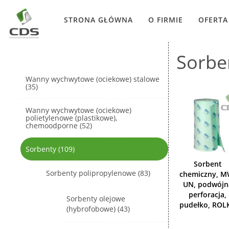
STRONA GŁÓWNA
O FIRMIE
OFERTA
Sorbe
Wanny wychwytowe (ociekowe) stalowe
(35)
Wanny wychwytowe (ociekowe)
polietylenowe (plastikowe),
chemoodporne (52)
Sorbenty (109)
Sorbent
Sorbenty polipropylenowe (83)
chemiczny, M
UN, podwójn
perforacja,
Sorbenty olejowe
pudełko, ROL
(hybrofobowe) (43)